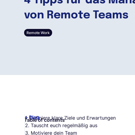
4 Tipps für das Ma
von Remote Teams
Remote Work
Blog
1. Definiere klare Ziele und Erwartungen
Table of contents
2. Tauscht euch regelmäßig aus
3. Motiviere dein Team