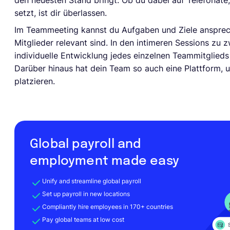
den neuesten Stand bringt. Ob du dabei auf Telefonate
setzt, ist dir überlassen.
Im Teammeeting kannst du Aufgaben und Ziele anspreche
Mitglieder relevant sind. In den intimeren Sessions zu 
individuelle Entwicklung jedes einzelnen Teammitglie
Darüber hinaus hat dein Team so auch eine Plattform, 
platzieren.
Global payroll and
employment made easy
Unify and streamline global payroll
Set up payroll in new locations
Compliantly hire employees in 170+ countries
Pay global teams at low cost