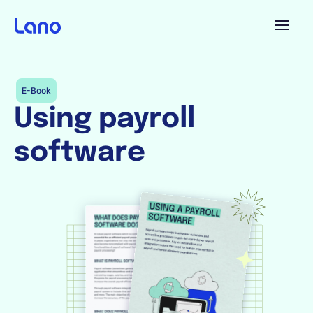
Platforme
E-Book
Using payroll
Pourquoi Lano?
software
Tarifs
Ressources
Compagnie