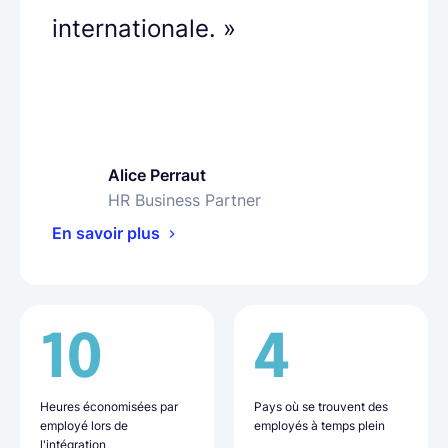
internationale. »
Alice Perraut
Olha Petrenko
Bharat Siyani
HR Business Partner
People Operations Specialist
VP of People
En savoir plus
En savoir plus
En savoir plus
10
16
50%
4
9
20+
Heures économisées par
Jours nécessaires en
Moins de charge
Pays où se trouvent des
Pays où se trouvent les
Employés recrutés grâce à
employé lors de
moyenne pour l'intégration
administrative
employés à temps plein
employés
Lano
l'intégration
des nouvelles recrues