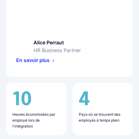
Alice Perraut
Olha Petrenko
Bharat Siyani
HR Business Partner
People Operations Specialist
VP of People
En savoir plus
En savoir plus
En savoir plus
10
16
50%
4
9
20+
Heures économisées par
Jours nécessaires en
Moins de charge
Pays où se trouvent des
Pays où se trouvent les
Employés recrutés grâce à
employé lors de
moyenne pour l'intégration
administrative
employés à temps plein
employés
Lano
l'intégration
des nouvelles recrues