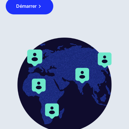
Démarrer
Français
Demander une démo
EOR & Payroll
Contractor Management