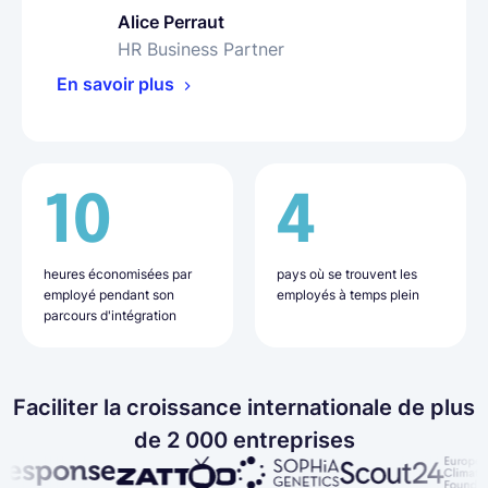
Alice Perraut
Olha Petrenko
HR Business Partner
People Operations Specialist
Bharat Siyani
En savoir plus
En savoir plus
VP of People
En savoir plus
10
16
4
9
50 %
20 +
heures économisées par
jours nécessaires en
pays où se trouvent les
pays où se trouvent les
employé pendant son
moyenne pour l'intégration
employés à temps plein
employés
de travail administratif en
employés embauchés avec
parcours d'intégration
d'un nouvel employé
moins
Lano
Faciliter la croissance internationale de plus
de 2 000 entreprises