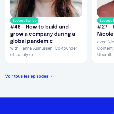
Success Stories
Success S
#46 - How to build and
#27 - 
grow a company during a
Nicole
global pandemic
avec Nic
with Hanna Asmussen, Co-founder
Content
of Localyze
Uberall
Voir tous les épisodes