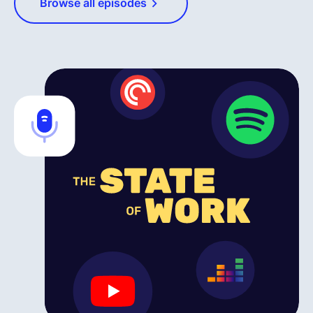
Browse all episodes
Français
Demander une démo
EOR & Payroll
Contractor Management