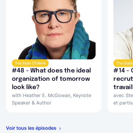
The State Of Work
The State
#48 - What does the ideal
#14 -
organization of tomorrow
recrut
look like?
travai
with Heather E. McGowan, Keynote
avec Ste
freela
Speaker & Author
et partis
Voir tous les épisodes