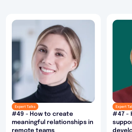
Expert Talks
Expert Ta
#49 - How to create
#47 -
meaningful relationships in
suppor
remote teams
devel