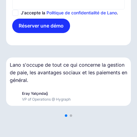
J'accepte la
Politique de confidentialité de Lano
.
Réserver une démo
Lano s'occupe de tout ce qui concerne la gestion
C’était notre première embauche à distance, avec
de paie, les avantages sociaux et les paiements en
un délai très court. Avoir ce niveau de soutien a
général.
vraiment fait la différence.
Eray Yalçındağ
Thomas Gurry
VP of Operations @ Hygraph
Founder & CEO @ Myota