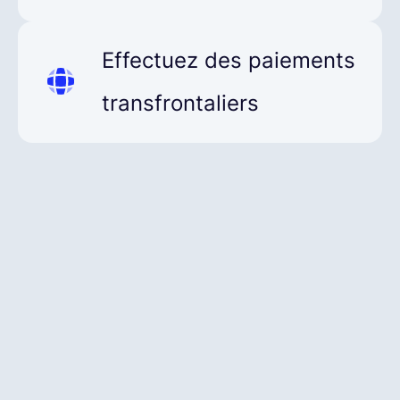
Trouvez et corrigez les erreurs potentielles
dans vos cycles de paie. Lano met en
Effectuez des paiements
évidence les anomalies pour vous, ce qui
permet à vos équipes de passer moins de
transfrontaliers
temps à vérifier manuellement les sorties de
paie.
Payez vos employés dans leur devise locale
sans avoir à payer des frais de change élevés
et sans avoir à gérer plusieurs comptes
bancaires locaux.