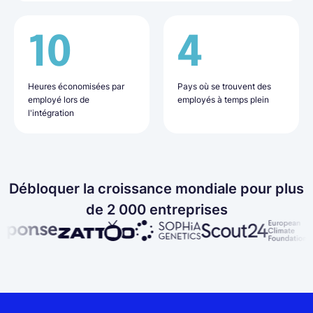
10
16
50%
4
9
20+
Heures économisées par
Jours nécessaires en
Moins de charge
Pays où se trouvent des
Pays où se trouvent les
Employés recrutés grâce à
employé lors de
moyenne pour l'intégration
administrative
employés à temps plein
employés
Lano
l'intégration
des nouvelles recrues
Débloquer la croissance mondiale pour plus
de 2 000 entreprises