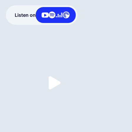
Français
Listen on
Demander une démo
EOR & Payroll
Contractor Management