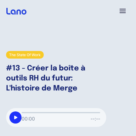
Platforme
Pourquoi Lano?
The State Of Work
#13 - Créer la boîte à
Tarifs
outils RH du futur:
L'histoire de Merge
Ressources
Compagnie
00:00
--:--