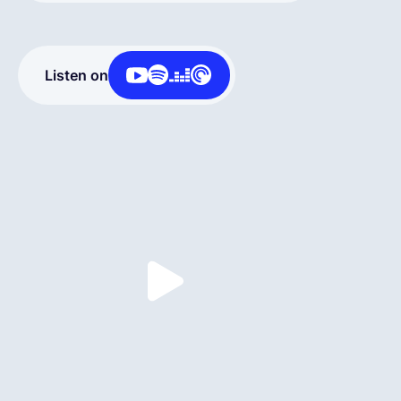
Français
Listen on
Demander une démo
EOR & Payroll
Contractor Management