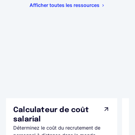
Afficher toutes les ressources
Calculateur de coût
L
Ap
salarial
as
Déterminez le coût du recrutement de
pa