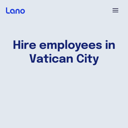
Platforme
Hire employees in
Pourquoi Lano?
Vatican City
Tarifs
Ressources
Compagnie