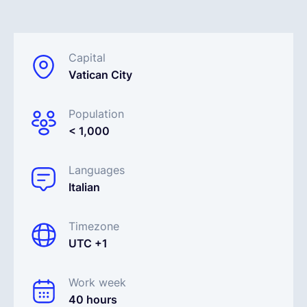
Français
Capital
Vatican City
Demander une démo
Population
EOR & Payroll
< 1,000
Contractor Management
Languages
Italian
Timezone
UTC +1
Work week
40 hours