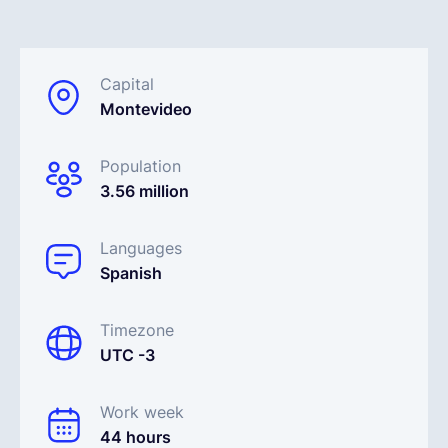
Français
Capital
Montevideo
Demander une démo
Population
EOR & Payroll
3.56 million
Contractor Management
Languages
Spanish
Timezone
UTC -3
Work week
44 hours