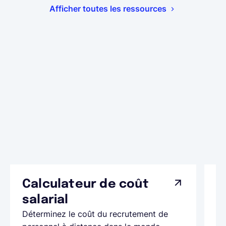
Afficher toutes les ressources
Calculateur de coût
L
Ap
salarial
as
Déterminez le coût du recrutement de
pa