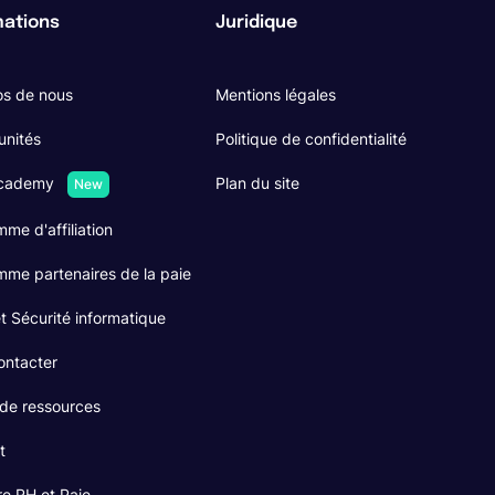
mations
Juridique
os de nous
Mentions légales
unités
Politique de confidentialité
Academy
Plan du site
New
me d'affiliation
me partenaires de la paie
 Sécurité informatique
ontacter
 de ressources
t
re RH et Paie