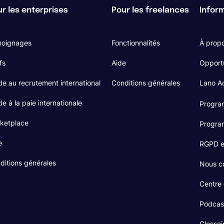
r les enterprises
Pour les freelances
Infor
oignages
Fonctionnalités
À prop
fs
Aide
Opport
de au recrutement international
Conditions générales
Lano 
e à la paie internationale
Program
ketplace
Program
e
RGPD et
ditions générales
Nous c
Centre
Podcas
Glossai