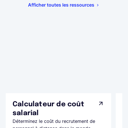
Afficher toutes les ressources
Calculateur de coût
L
Ap
salarial
as
Déterminez le coût du recrutement de
pa