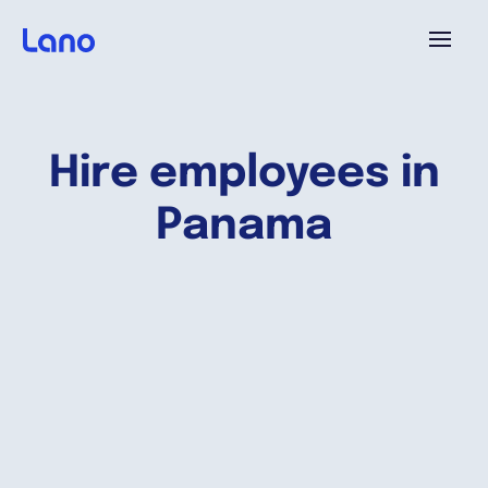
Platforme
Hire employees in
Pourquoi Lano?
Panama
Tarifs
Ressources
Compagnie