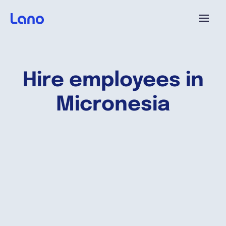
Platforme
Hire employees in
Pourquoi Lano?
Micronesia
Tarifs
Ressources
Compagnie