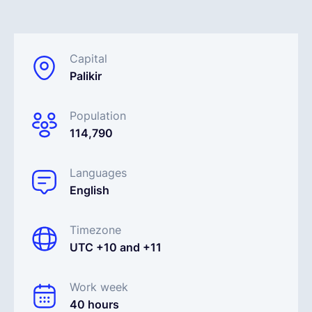
Français
Capital
Palikir
Demander une démo
Population
EOR & Payroll
114,790
Contractor Management
Languages
English
Timezone
UTC +10 and +11
Work week
40 hours