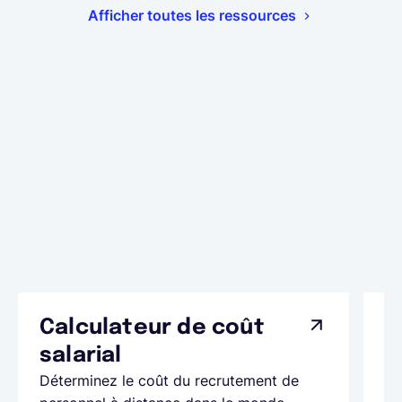
Afficher toutes les ressources
Calculateur de coût
L
Ap
salarial
as
Déterminez le coût du recrutement de
pa