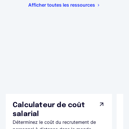
Afficher toutes les ressources
Calculateur de coût
L
Ap
salarial
as
Déterminez le coût du recrutement de
pa