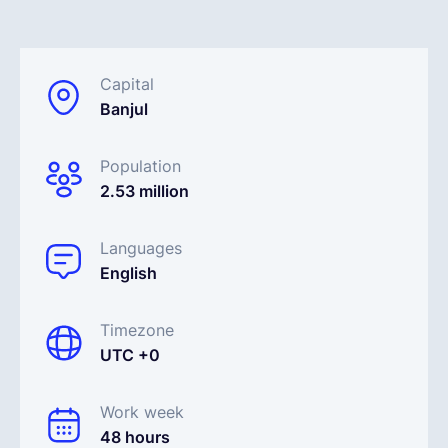
Français
Capital
Banjul
Demander une démo
Population
EOR & Payroll
2.53 million
Contractor Management
Languages
English
Timezone
UTC +0
Work week
48 hours