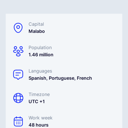
Français
Capital
Malabo
Demander une démo
Population
EOR & Payroll
1.46 million
Contractor Management
Languages
Spanish, Portuguese, French
Timezone
UTC +1
Work week
48 hours