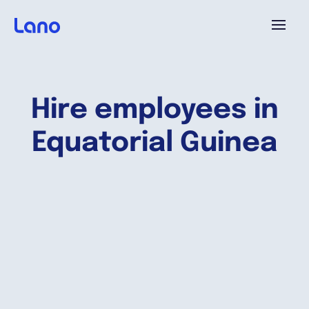
Platforme
Hire employees in
Pourquoi Lano?
Equatorial Guinea
Tarifs
Ressources
Compagnie