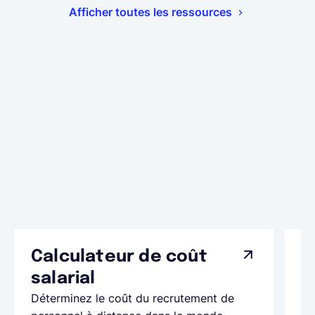
Afficher toutes les ressources
Calculateur de coût
L
Ap
salarial
as
Déterminez le coût du recrutement de
pa