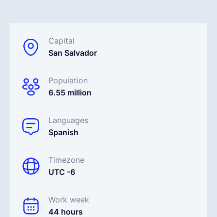
Français
Capital
San Salvador
Demander une démo
Population
EOR & Payroll
6.55 million
Contractor Management
Languages
Spanish
Timezone
UTC -6
Work week
44 hours