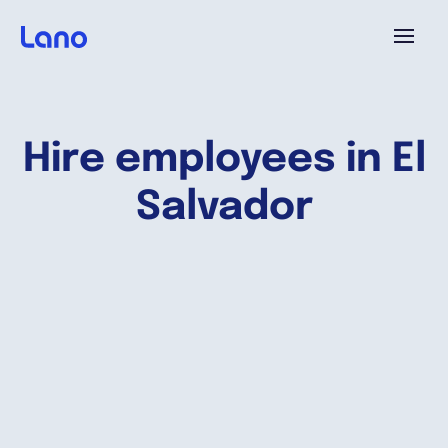
Platforme
Hire employees in El
Pourquoi Lano?
Salvador
Tarifs
Ressources
Compagnie