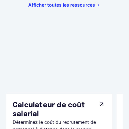
Afficher toutes les ressources
Calculateur de coût
L
Ap
salarial
as
Déterminez le coût du recrutement de
pa