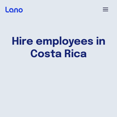
Platforme
Hire employees in
Pourquoi Lano?
Costa Rica
Tarifs
Ressources
Compagnie