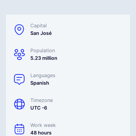
Français
Capital
San José
Demander une démo
Population
EOR & Payroll
5.23 million
Contractor Management
Languages
Spanish
Timezone
UTC -6
Work week
48 hours