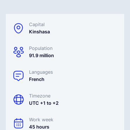
Français
Capital
Kinshasa
Demander une démo
Population
EOR & Payroll
91.9 million
Contractor Management
Languages
French
Timezone
UTC +1 to +2
Work week
45 hours