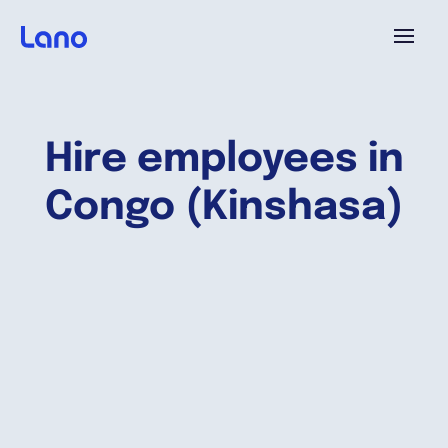
Platforme
Hire employees in
Pourquoi Lano?
Congo (Kinshasa)
Tarifs
Ressources
Compagnie