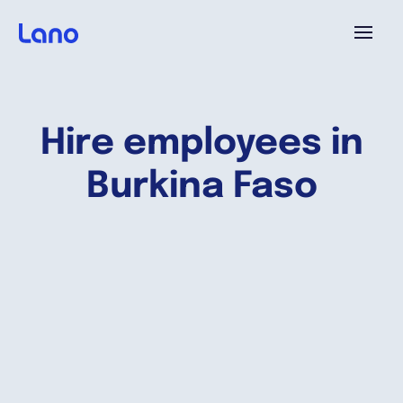
Platforme
Hire employees in
Pourquoi Lano?
Burkina Faso
Tarifs
Ressources
Compagnie