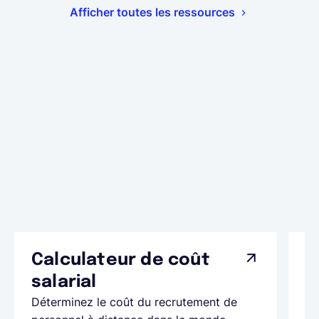
Afficher toutes les ressources
Calculateur de coût
L
Ap
salarial
as
Déterminez le coût du recrutement de
pa