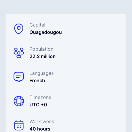
Français
Capital
Ouagadougou
Demander une démo
Population
EOR & Payroll
22.2 million
Contractor Management
Languages
French
Timezone
UTC +0
Work week
40 hours