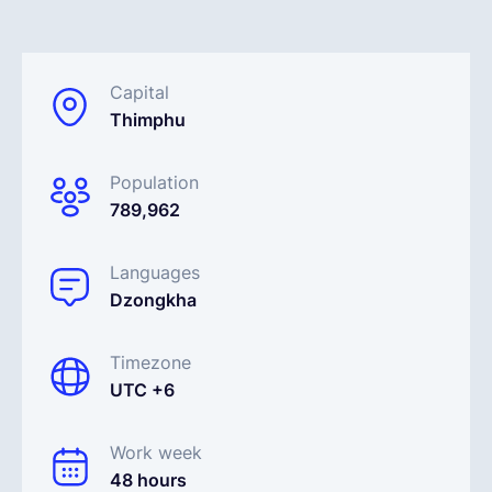
Français
Capital
Thimphu
Demander une démo
Population
EOR & Payroll
789,962
Contractor Management
Languages
Dzongkha
Timezone
UTC +6
Work week
48 hours