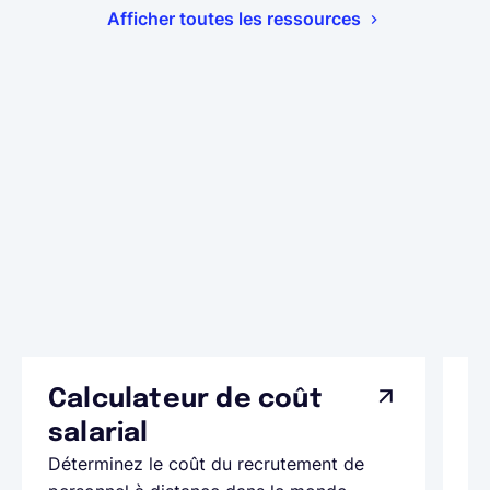
Afficher toutes les ressources
Calculateur de coût
L
Ap
salarial
as
Déterminez le coût du recrutement de
pa