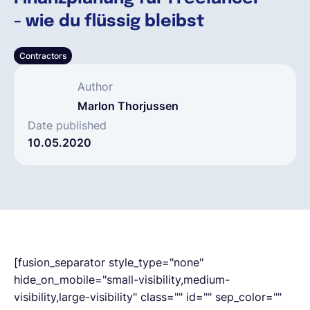
- wie du flüssig bleibst
Français
Contractors
Demander une démo
Author
Marlon Thorjussen
EOR & Payroll
Date published
10.05.2020
Contractor Management
[fusion_separator style_type="none"
hide_on_mobile="small-visibility,medium-
visibility,large-visibility" class="" id="" sep_color=""